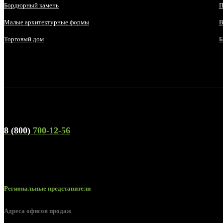
Бордюрный камень
П
Малые архитектурные формы
В
Торговый дом
Б
Телефон горячей линии и отдела продаж
8 (800)
700-12-56
Региональные представители
Адреса офисов продаж