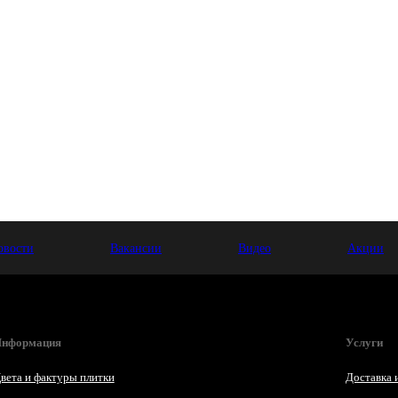
овости
Вакансии
Видео
Акции
нформация
Услуги
вета и фактуры плитки
Доставка 