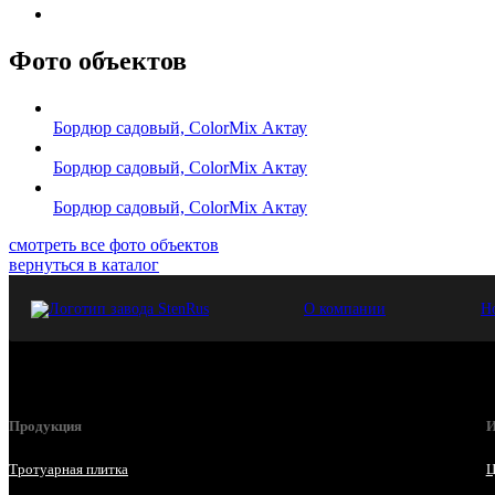
Фото объектов
Бордюр садовый, ColorMix Актау
Бордюр садовый, ColorMix Актау
Бордюр садовый, ColorMix Актау
смотреть все фото объектов
вернуться в каталог
О компании
Н
Продукция
И
Тротуарная плитка
Ц