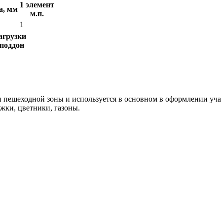
1 элемент
а, мм
м.п.
1
агрузки
 поддон
и пешеходной зоны и используется в основном в оформлении уч
ки, цветники, газоны.