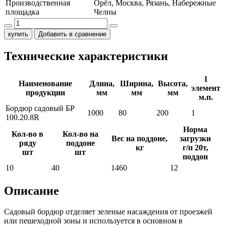
Производственная
Орёл, Москва, Рязань, Набережные
площадка
Челны
купить
Добавить в сравнение
Технические характеристики
1
Наименование
Длина,
Ширина,
Высота,
элемент
продукции
мм
мм
мм
м.п.
Бордюр садовый БР
1000
80
200
1
100.20.8R
Норма
Кол-во в
Кол-во на
Вес на поддоне,
загрузки
ряду
поддоне
кг
г/п 20т,
шт
шт
поддон
10
40
1460
12
Описание
Садовый бордюр отделяет зеленые насаждения от проезжей
или пешеходной зоны и используется в основном в