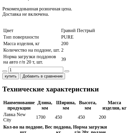
Рекомендованная розничная цена.
Доставка не включена.
Цвет
Гравий Пестрый
Тип поверхности
PURE
Масса изделия, кг
200
Количество на поддоне, шт.
2
Норма загрузки поддонов
39
на авто г/п 20 т, шт.
купить
Добавить в сравнение
Технические характеристики
Наименование
Длина,
Ширина,
Высота,
Масса
продукции
мм
мм
мм
изделия, кг
Лавка New
1700
450
450
200
City
Кол-во на поддоне,
Вес поддона,
Норма загрузки
шт.
кг
г/п 20т, поддон