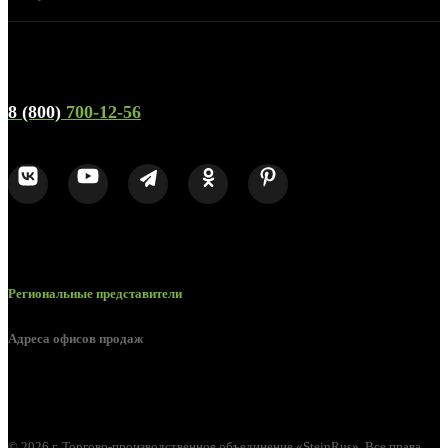
Телефон горячей линии и отдела продаж
8 (800)
700-12-56
Региональные представители
Адреса офисов продаж
г. Орел, ул. М. Горького, д. 47, пом. 144
© 2026 г. Торгово-производственное объединение «SteinRus». Все права