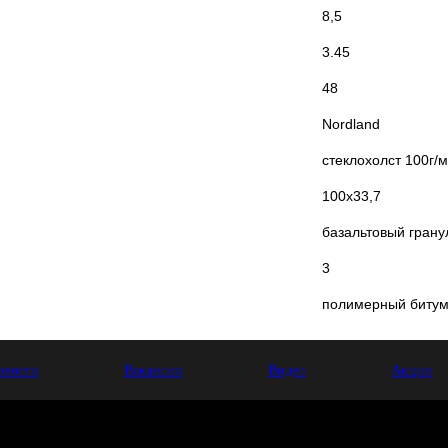
8,5
3.45
48
Nordland
стеклохолст 100г/м
100х33,7
базальтовый грану
3
полимерный биту
овости
Вакансии
Видео
Акции