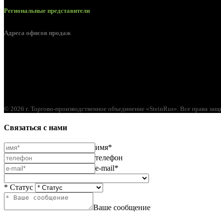
Региональные представители
Адреса офисов продаж
г. Орел, ул. М. Горького, д. 47, пом. 144
© 2026 г. Торгово-производственное объединение «SteinRus». Все права за
Связаться с нами
имя*
телефон
e-mail*
* Статус
Ваше сообщение