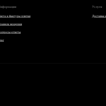
нформация
Услуги
вета и фактуры плитки
Доставка 
равила мощения
опросы-ответы
лог