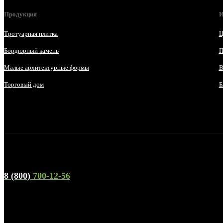
Продукция
И
Тротуарная плитка
Ц
Бордюрный камень
П
Малые архитектурные формы
В
Торговый дом
Б
Телефон горячей линии и отдела продаж
8 (800)
700-12-56