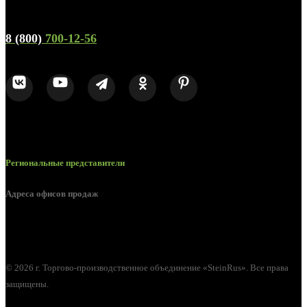
Телефон горячей линии и отдела продаж
8 (800)
700-12-56
Региональные представители
Адреса офисов продаж
г. Орел, ул. М. Горького, д. 47, пом. 144
© 2026 г. Торгово-производственное объединение «SteinRus». Все права
защищены.