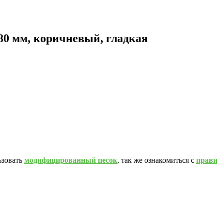
80 мм, коричневый, гладкая
ьзовать
модифицированный песок
, так же ознакомиться с
прав