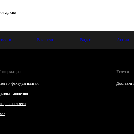
ота, мм
овости
Вакансии
Видео
Акции
нформация
Услуги
вета и фактуры плитки
Доставка 
равила мощения
опросы-ответы
лог