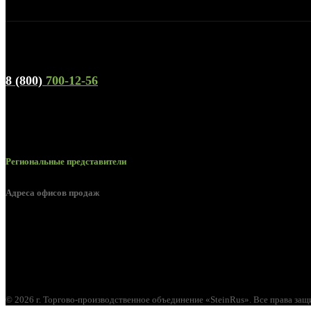
Телефон горячей линии и отдела продаж
8 (800)
700-12-56
Региональные представители
Адреса офисов продаж
г. Орел, ул. М. Горького, д. 47, пом. 144
© 2026 г. Торгово-производственное объединение «SteinRus». Все права за