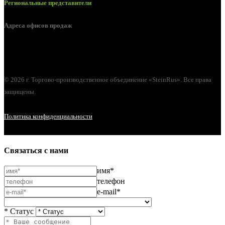
Региональные представители
Адреса офисов продаж
г. Орел, ул. М. Горького, д. 47, пом. 144
© 2026 г. Торгово-производственное объединение «SteinRus». Все права
защищены.
Политика конфиденциальности
Связаться с нами
имя*
телефон
e-mail*
* Статус