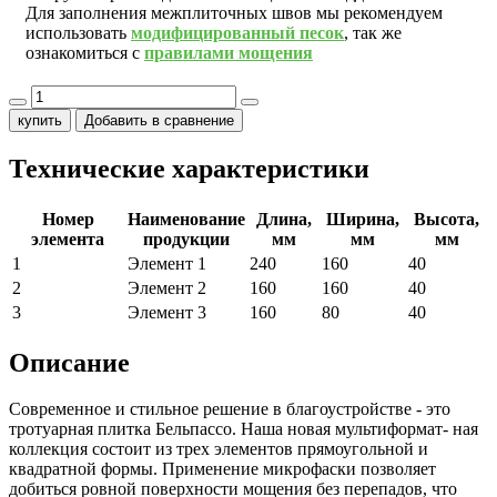
Для заполнения межплиточных швов мы рекомендуем
использовать
модифицированный песок
, так же
ознакомиться с
правилами мощения
купить
Добавить в сравнение
Технические характеристики
Номер
Наименование
Длина,
Ширина,
Высота,
элемента
продукции
мм
мм
мм
1
Элемент 1
240
160
40
2
Элемент 2
160
160
40
3
Элемент 3
160
80
40
Описание
Современное и стильное решение в благоустройстве - это
тротуарная плитка Бельпассо. Наша новая мультиформат- ная
коллекция состоит из трех элементов прямоугольной и
квадратной формы. Применение микрофаски позволяет
добиться ровной поверхности мощения без перепадов, что