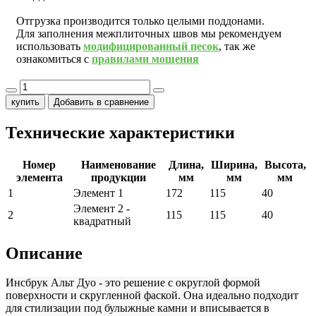
Отгрузка производится только целыми поддонами.
Для заполнения межплиточных швов мы рекомендуем
использовать
модифицированный песок
, так же
ознакомиться с
правилами мощения
купить
Добавить в сравнение
Технические характеристики
Номер
Наименование
Длина,
Ширина,
Высота,
элемента
продукции
мм
мм
мм
1
Элемент 1
172
115
40
Элемент 2 -
2
115
115
40
квадратный
Описание
Инсбрук Альт Дуо - это решение с округлой формой
поверхности и скругленной фаской. Она идеально подходит
для стилизации под булыжные камни и вписывается в