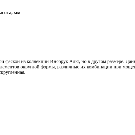
сота, мм
й фаской из коллекции Инсбрук Альт, но в другом размере. Данн
 элементов округлой формы, различные их комбинации при моще
 скругленная.