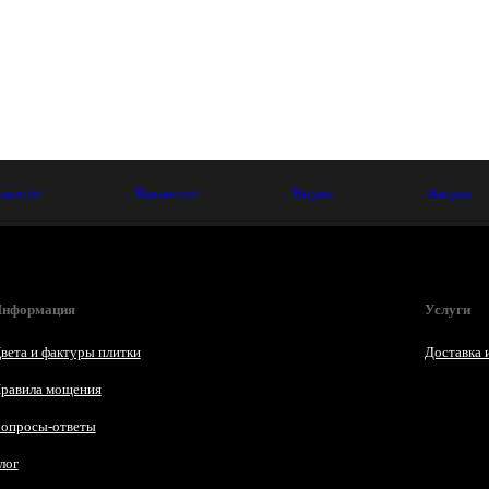
овости
Вакансии
Видео
Акции
нформация
Услуги
вета и фактуры плитки
Доставка 
равила мощения
опросы-ответы
лог