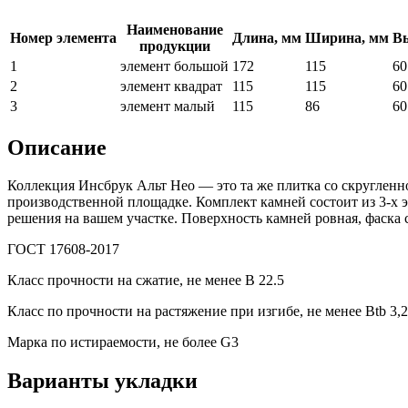
Наименование
Номер элемента
Длина, мм
Ширина, мм
Вы
продукции
1
элемент большой
172
115
60
2
элемент квадрат
115
115
60
3
элемент малый
115
86
60
Описание
Коллекция Инсбрук Альт Нео — это та же плитка со скругленно
производственной площадке. Комплект камней состоит из 3-х
решения на вашем участке. Поверхность камней ровная, фаска
ГОСТ 17608-2017
Класс прочности на сжатие, не менее В 22.5
Класс по прочности на растяжение при изгибе, не менее Вtb 3,2
Марка по истираемости, не более G3
Варианты укладки