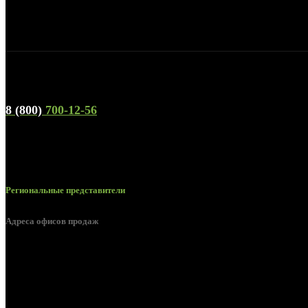
Телефон горячей линии и отдела продаж
8 (800)
700-12-56
Региональные представители
Адреса офисов продаж
г. Орел, ул. М. Горького, д. 47, пом. 144