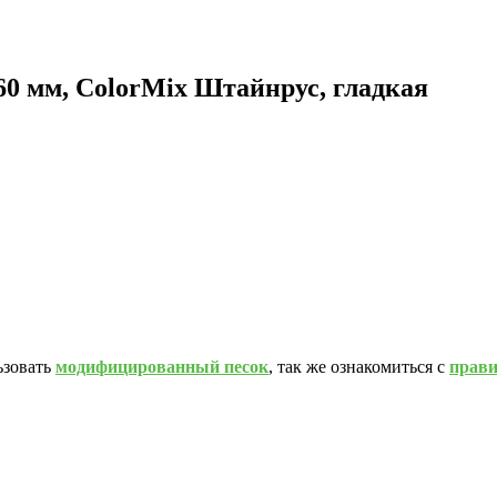
60 мм, ColorMix Штайнрус, гладкая
ьзовать
модифицированный песок
, так же ознакомиться с
прав