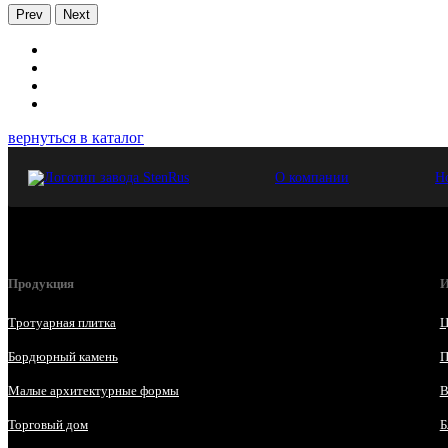
Prev
Next
вернуться в каталог
О компании
Н
Продукция
И
Тротуарная плитка
Ц
Бордюрный камень
П
Малые архитектурные формы
В
Торговый дом
Б