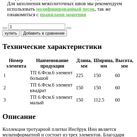
Для заполнения межплиточных швов мы рекомендуем
использовать
модифицированный песок
, так же
ознакомиться с
правилами мощения
купить
Добавить в сравнение
Технические характеристики
Номер
Наименование
Длина,
Ширина,
Высота,
элемента
продукции
мм
мм
мм
ТП 6.Фсм.6 элемент
1
225
150
60
большой
ТП 6.Фсм.6 элемент
2
150
150
60
квадрат
ТП 6.Фсм.6 элемент
3
150
112.5
60
малый
Описание
Коллекция тротуарной плитки Инсбрук Инн является
мультиформатной и состоит из трех элементов. Благодаря