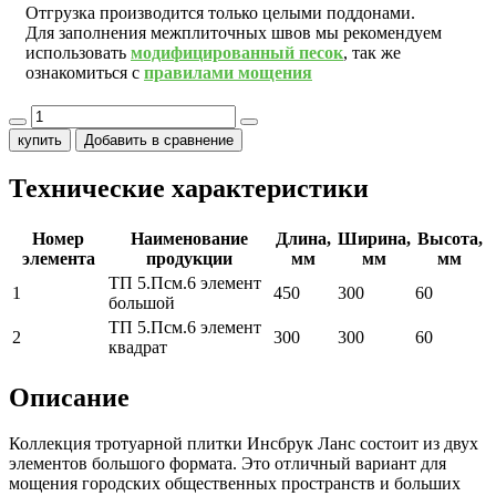
Отгрузка производится только целыми поддонами.
Для заполнения межплиточных швов мы рекомендуем
использовать
модифицированный песок
, так же
ознакомиться с
правилами мощения
купить
Добавить в сравнение
Технические характеристики
Номер
Наименование
Длина,
Ширина,
Высота,
элемента
продукции
мм
мм
мм
ТП 5.Псм.6 элемент
1
450
300
60
большой
ТП 5.Псм.6 элемент
2
300
300
60
квадрат
Описание
Коллекция тротуарной плитки Инсбрук Ланс состоит из двух
элементов большого формата. Это отличный вариант для
мощения городских общественных пространств и больших