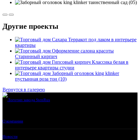
Другие проекты
Сахара Терракот под лаком в интерьере
квартиры
Оформление салона красоты
Старинный кирпич
Гипсовый кирпич Классика белая в
интерьере квартиры студии
Заборный оголовок king klinker
пустынная роза тон (10)
Вернутся в галерею
О компании
Новости