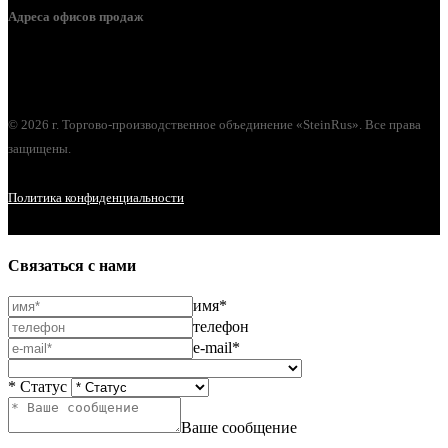
Адреса офисов продаж
г. Орел, ул. М. Горького, д. 47, пом. 144
© 2026 г. Торгово-производственное объединение «SteinRus». Все права
защищены.
Политика конфиденциальности
Связаться с нами
имя*
телефон
e-mail*
* Статус
Ваше сообщение