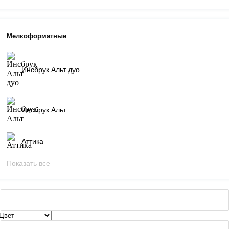
Мелкоформатные
Инсбрук Альт дуо
Инсбрук Альт
Аттика
Показать все