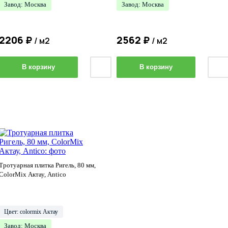
Завод: Москва
Завод: Москва
2206
₽
2562
₽
/ м2
/ м2
В корзину
В корзину
Тротуарная плитка Ригель, 80 мм,
ColorMix Актау, Antico
Цвет: colormix Актау
Завод: Москва