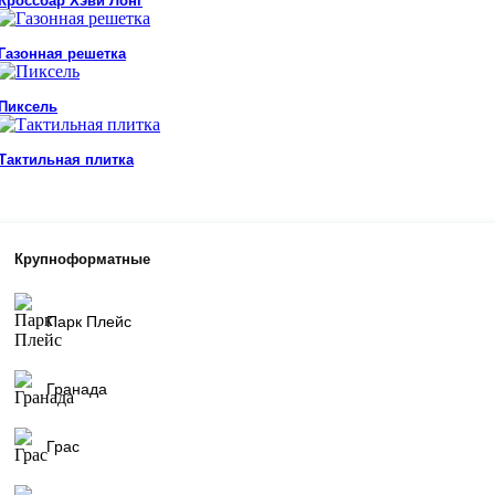
Кроссбар Хэви Лонг
Газонная решетка
Пиксель
Тактильная плитка
Крупноформатные
Парк Плейс
Гранада
Грас