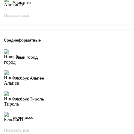
Аликанте
Показать все
Среднеформатные
Новый город
Инсбрук Альпен
Инсбрук Тироль
Бельпассо
Показать все