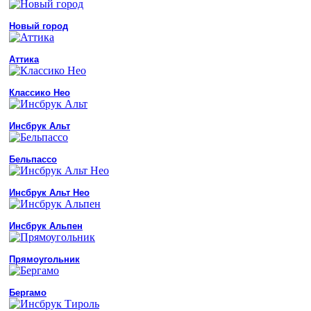
Новый город
Аттика
Классико Нео
Инсбрук Альт
Бельпассо
Инсбрук Альт Нео
Инсбрук Альпен
Прямоугольник
Бергамо