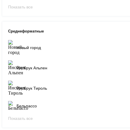
Показать все
Среднеформатные
Новый город
Инсбрук Альпен
Инсбрук Тироль
Бельпассо
Показать все