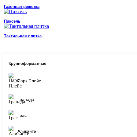
Газонная решетка
Пиксель
Тактильная плитка
Крупноформатные
Парк Плейс
Гранада
Грас
Аликанте